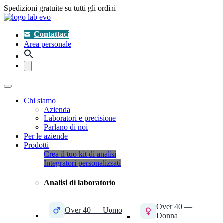
Spedizioni gratuite su tutti gli ordini
Contattaci
Area personale
Chi siamo
Azienda
Laboratori e precisione
Parlano di noi
Per le aziende
Prodotti
Crea il tuo kit di analisi
Integratori personalizzati
Analisi di laboratorio
Over 40 —
Over 40 — Uomo
Donna