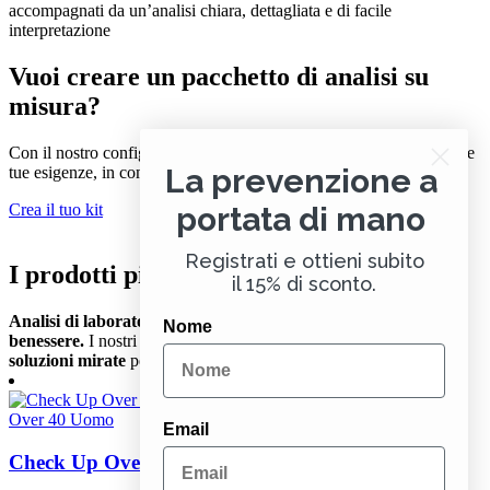
accompagnati da un’analisi chiara, dettagliata e di facile
interpretazione
Vuoi creare un pacchetto di analisi su
misura?
Con il nostro configuratore puoi selezionare le analisi più adatte alle
La prevenzione a
tue esigenze, in completa libertà
portata di mano
Crea il tuo kit
Registrati e ottieni subito
I prodotti più scelti
il 15% di sconto.
Analisi di laboratorio e integratori: il binomio per il tuo
Nome
benessere.
I nostri
prodotti più scelti
uniscono dati precisi e
soluzioni mirate
per rispondere alle tue esigenze con efficacia.
Over 40 Uomo
Email
Check Up Over 40 Uomo