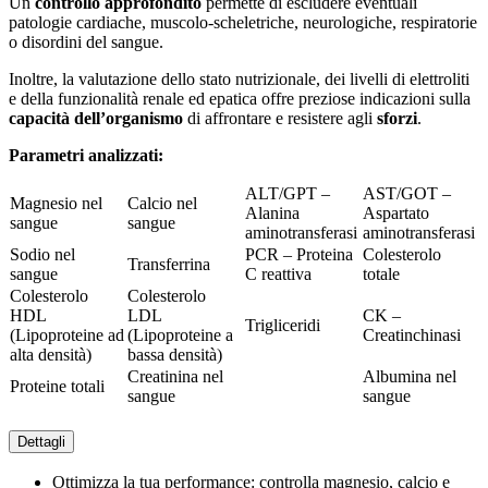
Un
controllo approfondito
permette di escludere eventuali
patologie cardiache, muscolo-scheletriche, neurologiche, respiratorie
o disordini del sangue.
Inoltre, la valutazione dello stato nutrizionale, dei livelli di elettroliti
e della funzionalità renale ed epatica offre preziose indicazioni sulla
capacità dell’organismo
di affrontare e resistere agli
sforzi
.
Parametri analizzati:
ALT/GPT –
AST/GOT –
Magnesio nel
Calcio nel
Alanina
Aspartato
sangue
sangue
aminotransferasi
aminotransferasi
Sodio nel
PCR – Proteina
Colesterolo
Transferrina
sangue
C reattiva
totale
Colesterolo
Colesterolo
HDL
LDL
CK –
Trigliceridi
(Lipoproteine ad
(Lipoproteine a
Creatinchinasi
alta densità)
bassa densità)
Creatinina nel
Albumina nel
Proteine totali
sangue
sangue
Dettagli
Ottimizza la tua performance: controlla magnesio, calcio e