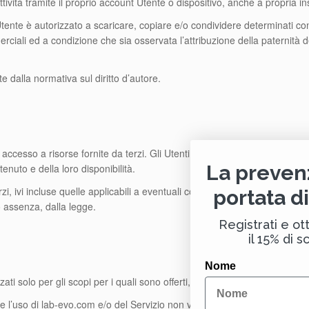
attività tramite il proprio account Utente o dispositivo, anche a propria i
ente è autorizzato a scaricare, copiare e/o condividere determinati con
iali ed a condizione che sia osservata l’attribuzione della paternità de
e dalla normativa sul diritto d’autore.
ccesso a risorse fornite da terzi. Gli Utenti riconoscono ed accettano ch
La preven
enuto e della loro disponibilità.
rzi, ivi incluse quelle applicabili a eventuali concessioni di diritti su con
portata d
ro assenza, dalla legge.
Registrati e ott
il 15% di s
Nome
ti solo per gli scopi per i quali sono offerti, secondo questi Termini ed 
 l’uso di lab-evo.com e/o del Servizio non violi la legge, i regolamenti o i 