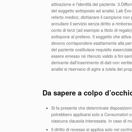
attivazione e l’identità del paziente. 3.Diffo
del soggetto sottoposto ad analisi, Lab Evo e
referto medico; dichiarare il campione non p
annullare il servizio senza diritto a rimborso
conto di terzi (ad esempio a titolo di regal
sottopone al prelievo. Il soggetto che attiva 
devono corrispondere esattamente alla person
del paziente costituisce requisito essenziale
essere emesso né ritenuto valido a fini sani
derivante dall’inserimento di dati non veritie
analisi si riservano di agire a tutela dei prop
Da sapere a colpo d’occhi
Si fa presente che determinate disposizioni 
potrebbero applicarsi solo a Consumatori o
ciascuna clausola interessata. In caso di ma
Il diritto di recesso si applica solo nei con