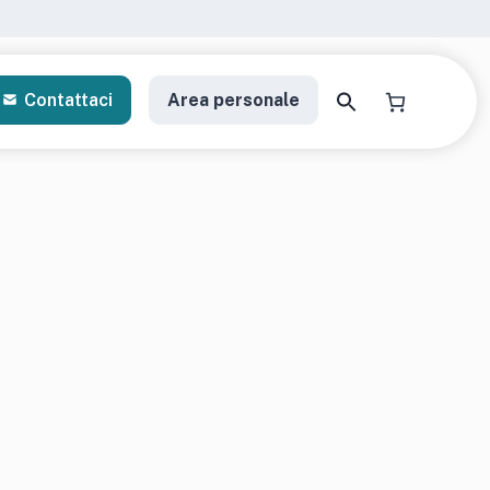
Contattaci
Area personale
a il tuo kit di analisi
gratori personalizzati