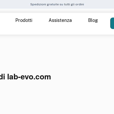
Spedizioni gratuite su tutti gli ordini
Prodotti
Assistenza
Blog
Come funziona
Spedizioni
Attiva il Kit
Metodi di pagamento
 40 — Donna
Cre
FAQ – Domande frequenti
ide
di
lab-evo.com
t — Donna
k up stress
Inte