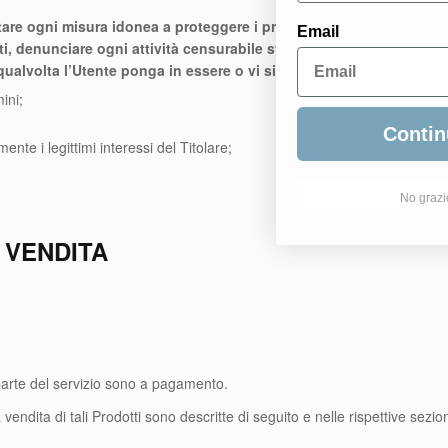
dottare ogni misura idonea a proteggere i propri interessi legittimi, 
Email
ti, denunciare ogni attività censurabile svolta tramite lab-evo.com 
iqualvolta l’Utente ponga in essere o vi sia il sospetto che ponga 
ini;
Contin
nte i legittimi interessi del Titolare;
No grazi
I VENDITA
parte del servizio sono a pagamento.
la vendita di tali Prodotti sono descritte di seguito e nelle rispettive sezi