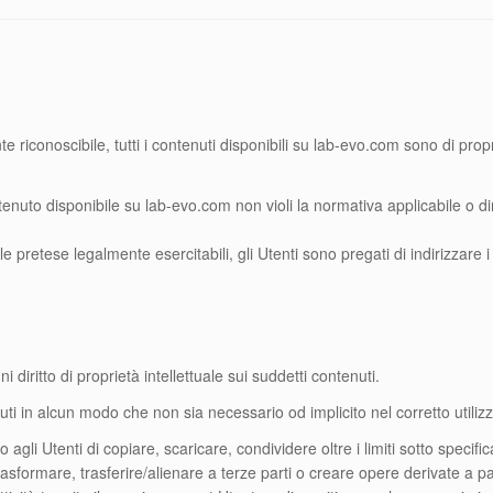
iconoscibile, tutti i contenuti disponibili su lab-evo.com sono di proprie
tenuto disponibile su lab-evo.com non violi la normativa applicabile o dir
lle pretese legalmente esercitabili, gli Utenti sono pregati di indirizzare i 
 diritto di proprietà intellettuale sui suddetti contenuti.
uti in alcun modo che non sia necessario od implicito nel corretto utilizz
o agli Utenti di copiare, scaricare, condividere oltre i limiti sotto specifi
asformare, trasferire/alienare a terze parti o creare opere derivate a p