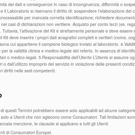
rmità dei dati e conseguenze In caso di incongruenza, difformità o sospetto
 il Laboratorio si riservano il diritto di: sospendere l’elaborazione del 
rocessabile per mancata corretta identificazione; richiedere documentazi
 nei casi di dichiarazioni non veritiere. Acquisto per conto terzi (es. reg
o). Tuttavia, l’attivazione del Kit è strettamente personale e deve essere
il Kit deve inserire i propri dati anagrafici completi e veritieri (nome, c
a cui appartiene il campione biologico inviato al laboratorio. 4.Validità
 per la validità clinica e medico-legale del referto. In assenza di identif
tari o medico-legali. 5.Responsabilità dell’Utente L’Utente si assume ogn
ri o dall’utilizzo improprio del servizio in violazione delle presenti condi
ri diritti nelle sedi competenti.
o
di questi Termini potrebbero essere solo applicabili ad alcune categorie 
 solo a Utenti che non agiscono come Consumatori. Tali limitazioni so
ncata menzione, le clausole si applicano a tutti gli Utenti.
fronti di Consumatori Europei.