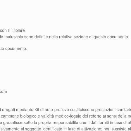
con il Titolare
iale maiuscola sono definite nella relativa sezione di questo documento.
esto documento.
.com
i erogati mediante Kit di auto-prelievo costituiscono prestazioni sanitari
el campione biologico e validità medico-legale del referto ai sensi della n
garantisce sotto la propria responsabilità che: i dati forniti in fase di att
vamente al soggetto identificato in fase di attivazione; non sussiste alcun