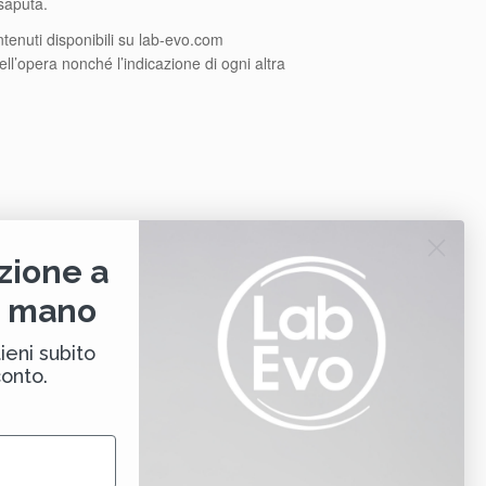
nsaputa.
tenuti disponibili su lab-evo.com
ll’opera nonché l’indicazione di ogni altra
e il Titolare non ha alcun controllo su tali
zione a
tenuti, sono determinate dagli stessi terzi e
i mano
ieni subito
conto.
ai sensi della legge applicabile.
diritti di terzi.