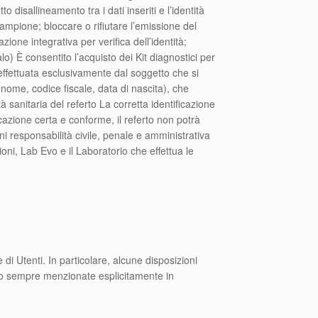
 disallineamento tra i dati inseriti e l’identità
campione; bloccare o rifiutare l’emissione del
one integrativa per verifica dell’identità;
alo) È consentito l’acquisto dei Kit diagnostici per
 effettuata esclusivamente dal soggetto che si
ognome, codice fiscale, data di nascita), che
 sanitaria del referto La corretta identificazione
icazione certa e conforme, il referto non potrà
i responsabilità civile, penale e amministrativa
zioni, Lab Evo e il Laboratorio che effettua le
di Utenti. In particolare, alcune disposizioni
no sempre menzionate esplicitamente in