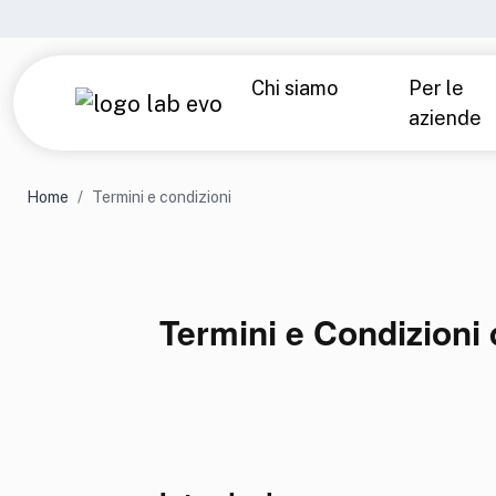
Chi siamo
Per le
aziende
Azienda
Laboratori e precisione
Analisi di laboratorio
Parlano di noi
Home
Termini e condizioni
Over 40 — Uomo
Over
Under 40
Tiro
Termini e Condizioni 
Sport — Uomo
Spor
Intolleranze alimentari
Chec
Tutti i prodotti