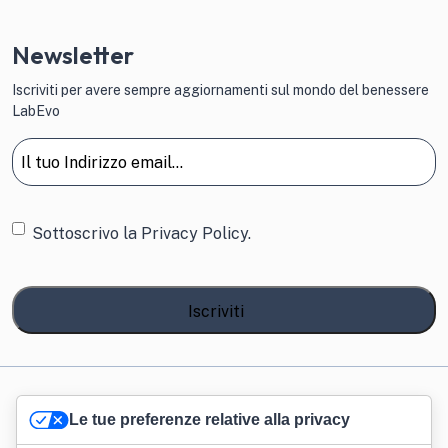
Newsletter
Iscriviti per avere sempre aggiornamenti sul mondo del benessere
LabEvo
Email
(Obbligatorio)
Consenso
Sottoscrivo la
Privacy Policy.
Lab Evo S.r.l. – Via Francesco Caracciolo, 26 20155 Milano Italy - PIVA
Le tue preferenze relative alla privacy
12177540965 - Powered by
TWOW