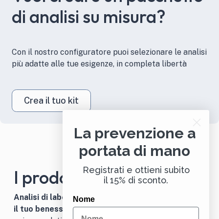
di analisi su misura?
Con il nostro configuratore puoi selezionare le analisi
più adatte alle tue esigenze, in completa libertà
Crea il tuo kit
La prevenzione a
portata di mano
Registrati e ottieni subito
I prodotti più scelti
il 15% di sconto.
Analisi di laboratorio e integratori: il binomio per
Nome
il tuo benessere.
I nostri
prodotti più scelti