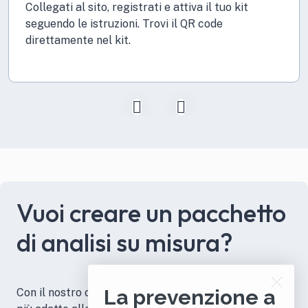
Collegati al sito, registrati e attiva il tuo kit
seguendo le istruzioni. Trovi il QR code
direttamente nel kit.
Vuoi creare un pacchetto
di analisi su misura?
La prevenzione a
Con il nostro configuratore puoi selezionare le analisi