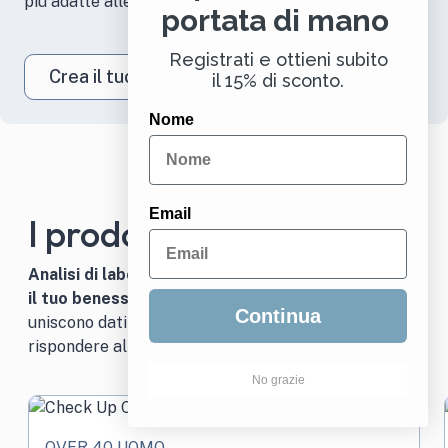
più adatte alle tue esigenze, in completa libertà
portata di mano
Registrati e ottieni subito
Crea il tuo kit
il 15% di sconto.
Nome
Email
I prodotti più scelti
Analisi di laboratorio e integratori: il binomio per
il tuo benessere.
I nostri
prodotti più scelti
Continua
uniscono dati precisi e
soluzioni mirate
per
rispondere alle tue esigenze con efficacia.
No grazie
OVER 40 UOMO