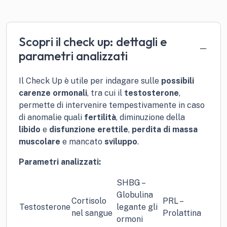
Scopri il check up: dettagli e
parametri analizzati
Il Check Up è utile per indagare sulle
possibili
carenze ormonali
, tra cui il
testosterone
,
permette di intervenire tempestivamente in caso
di anomalie quali
fertilità
, diminuzione della
libido
e
disfunzione erettile
,
perdita di massa
muscolare
e mancato
sviluppo
.
Parametri analizzati:
SHBG –
Globulina
Cortisolo
PRL –
Testosterone
legante gli
nel sangue
Prolattina
ormoni