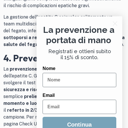
il rischio di complicazioni epatiche gravi.
La gestione dell’epatite C coinvolge solitamente un
team multidisciplinare composto da medici, specialisti
La prevenzione a
del fegato, infermieri e consulenti.
È importante
sottoporsi a regolari controlli
medici per monitorare
la
portata di mano
salute del fegato
e valutare l’efficacia del trattamento.
Registrati e ottieni subito
4. Prevenzione
il 15% di sconto.
Nome
La
prevenzione
è cruciale
per ridurre la diffusione
dell’epatite C. Grazie all’innovativo
Check Up MST
puoi
svolgere il test
in totale autonomia e in piena
sicurezza e riservatezza
. Il test prevede un
Email
semplice
prelievo capillare eseguibile in qualsiasi
momento e luogo
. A seguito del test riceverai
il
referto in 2/3 giorni lavorativi
dalla consegna del
campione. Per maggiori informazioni visita la
pagina
Check Up MST
.
Continua