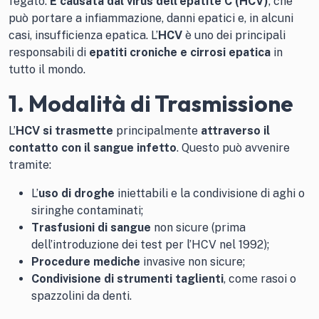
fegato.
È causata
dal virus dell’epatite C (HCV)
, che
può portare a infiammazione, danni epatici e, in alcuni
casi, insufficienza epatica. L’
HCV
è uno dei principali
responsabili di
epatiti croniche e cirrosi epatica
in
tutto il mondo.
1. Modalità di Trasmissione
L’
HCV
si trasmette
principalmente
attraverso il
contatto con il sangue infetto
. Questo può avvenire
tramite:
L’
uso di droghe
iniettabili e la condivisione di aghi o
siringhe contaminati;
Trasfusioni di sangue
non sicure (prima
dell’introduzione dei test per l’HCV nel 1992);
Procedure mediche
invasive non sicure;
Condivisione di strumenti taglienti
, come rasoi o
spazzolini da denti.