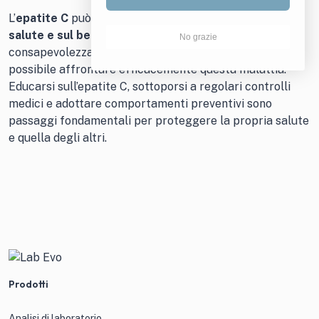
L’
epatite C
può avere un
impatto significativo sulla
salute e sul benessere
, ma con la giusta
No grazie
consapevolezza,
prevenzione e trattamento
, è
possibile affrontare efficacemente questa malattia.
Educarsi sull’epatite C, sottoporsi a regolari controlli
medici e adottare comportamenti preventivi sono
passaggi fondamentali per proteggere la propria salute
e quella degli altri.
Prodotti
Analisi di laboratorio