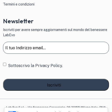
Termini e condizioni
Newsletter
Iscriviti per avere sempre aggiornamenti sul mondo del benessere
LabEvo
Email
(Obbligatorio)
Consenso
Sottoscrivo la
Privacy Policy.
Lab Evo S.r.l. – Via Francesco Caracciolo, 26 20155 Milano Italy - PIVA
12177540965 - Powered by
TWOW