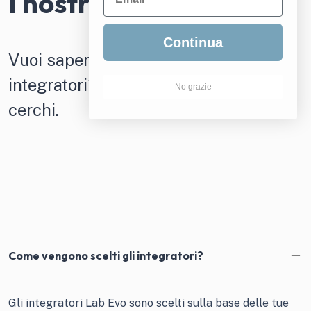
I nostri integratori
Continua
Vuoi saperne di più sui nostri
integratori? Di seguito le risposte che
No grazie
cerchi.
Come vengono scelti gli integratori?
Gli integratori Lab Evo sono scelti sulla base delle tue