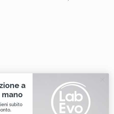
zione a
i mano
ieni subito
conto.