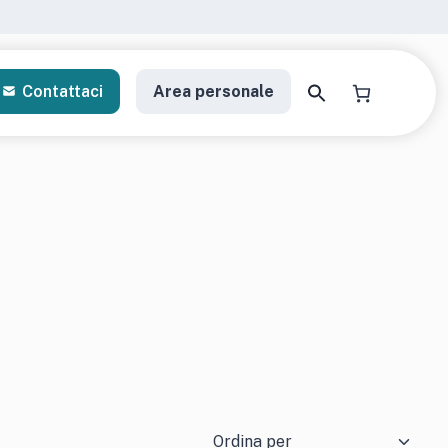
Contattaci
Area personale
a il tuo kit di analisi
gratori personalizzati