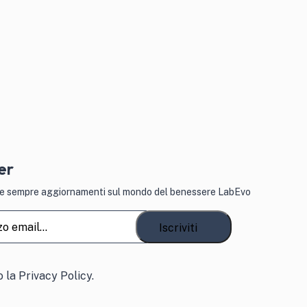
er
vere sempre aggiornamenti sul mondo del benessere LabEvo
atorio)
o
o la
Privacy Policy.