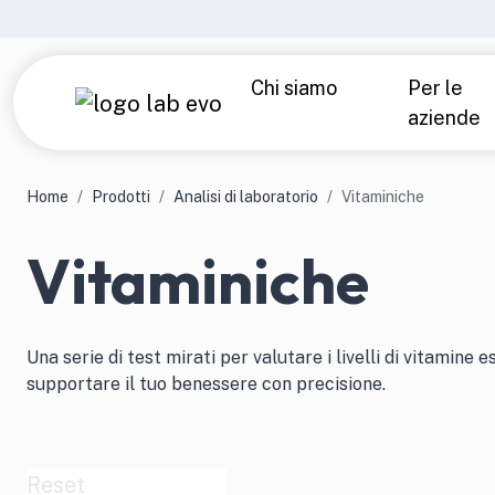
Chi siamo
Per le
aziende
Azienda
Laboratori e precisione
Analisi di laboratorio
Parlano di noi
Home
Prodotti
Analisi di laboratorio
Vitaminiche
Over 40 — Uomo
Over
Vitaminiche
Under 40
Tiro
Sport — Uomo
Spor
Una serie di test mirati per valutare i livelli di vitamine 
supportare il tuo benessere con precisione.
Intolleranze alimentari
Chec
Reset
Tutti i prodotti