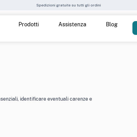
Spedizioni gratuite su tutti gli ordini
Prodotti
Assistenza
Blog
Come funziona
Spedizioni
Attiva il Kit
Metodi di pagamento
 40 — Donna
Cre
FAQ – Domande frequenti
ide
t — Donna
essenziali, identificare eventuali carenze e
k up stress
Inte