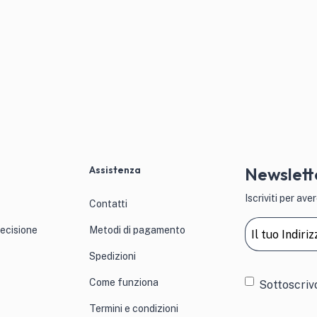
Assistenza
Newslett
Iscriviti per a
Contatti
Email
(Obblig
recisione
Metodi di pagamento
Spedizioni
Consens
Come funziona
Sottoscriv
Termini e condizioni