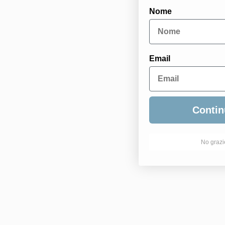
Nome
Email
Contin
No grazi