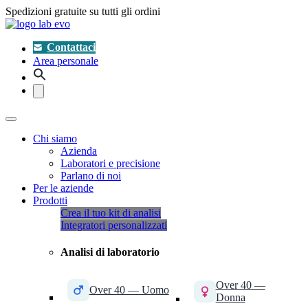
Spedizioni gratuite su tutti gli ordini
Contattaci
Area personale
Chi siamo
Azienda
Laboratori e precisione
Parlano di noi
Per le aziende
Prodotti
Crea il tuo kit di analisi
Integratori personalizzati
Analisi di laboratorio
Over 40 —
Over 40 — Uomo
Donna