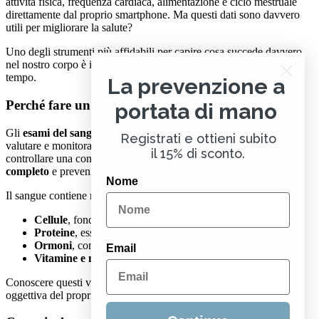
attività fisica, frequenza cardiaca, alimentazione e ciclo mestruale
direttamente dal proprio smartphone. Ma questi dati sono davvero
utili per migliorare la salute?
Uno degli strumenti più affidabili per capire cosa succede davvero
nel nostro corpo è il
test del sangue
, soprattutto se monitorato nel
tempo.
La prevenzione a
Perché fare un test del sangue a casa
portata di mano
Gli
esami del sangue
rappresentano il metodo più accurato per
Registrati e ottieni subito
valutare e monitorare la salute fisica. Possono essere utili sia per
il 15% di sconto.
controllare una condizione già nota, sia per effettuare un
check-up
completo
e prevenire eventuali problemi.
Nome
Il sangue contiene numerosi
biomarcatori di salute
, tra cui:
Cellule
, fondamentali per le funzioni vitali dell’organismo
Proteine
, essenziali per processi biologici complessi
Ormoni
, come quelli tiroidei, il testosterone e gli estrogeni
Email
Vitamine e minerali
, tra cui vitamina D e magnesio
Conoscere questi valori permette di ottenere una visione chiara e
oggettiva del proprio stato di salute.