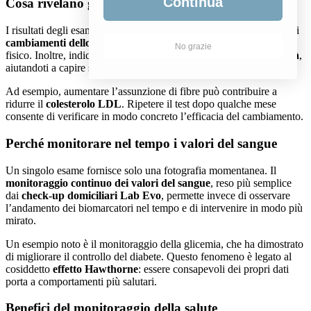
Continua
Cosa rivelano gli esami del sangue
I risultati degli esami del sangue mostrano come il corpo reagisce ai
cambiamenti dello stile di vita
, come alimentazione ed esercizio
No grazie
fisico. Inoltre, indicano se i valori rientrano nei
range di normalità
,
aiutandoti a capire se ti stai avvicinando ai tuoi obiettivi di salute.
Ad esempio, aumentare l’assunzione di fibre può contribuire a
ridurre il
colesterolo LDL
. Ripetere il test dopo qualche mese
consente di verificare in modo concreto l’efficacia del cambiamento.
Perché monitorare nel tempo i valori del sangue
Un singolo esame fornisce solo una fotografia momentanea. Il
monitoraggio continuo dei valori del sangue
, reso più semplice
dai
check-up domiciliari Lab Evo
, permette invece di osservare
l’andamento dei biomarcatori nel tempo e di intervenire in modo più
mirato.
Un esempio noto è il monitoraggio della glicemia, che ha dimostrato
di migliorare il controllo del diabete. Questo fenomeno è legato al
cosiddetto
effetto Hawthorne
: essere consapevoli dei propri dati
porta a comportamenti più salutari.
Benefici del monitoraggio della salute