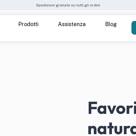
Spedizioni gratuite su tutti gli ordini
Prodotti
Assistenza
Blog
Come funziona
Spedizioni
Attiva il Kit
Metodi di pagamento
 40 — Donna
Cre
FAQ – Domande frequenti
ide
t — Donna
Favori
k up stress
Inte
natura