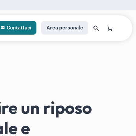
Contattaci
Area personale
a il tuo kit di analisi
re un riposo
gratori personalizzati
le e