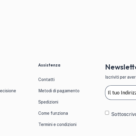
Assistenza
Newslett
Iscriviti per a
Contatti
Email
(Obblig
recisione
Metodi di pagamento
Spedizioni
Consens
Come funziona
Sottoscriv
Termini e condizioni