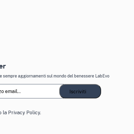
er
vere sempre aggiornamenti sul mondo del benessere LabEvo
atorio)
o
o la
Privacy Policy.