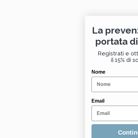
La preven
portata d
Registrati e ott
il 15% di s
Nome
Email
Contin