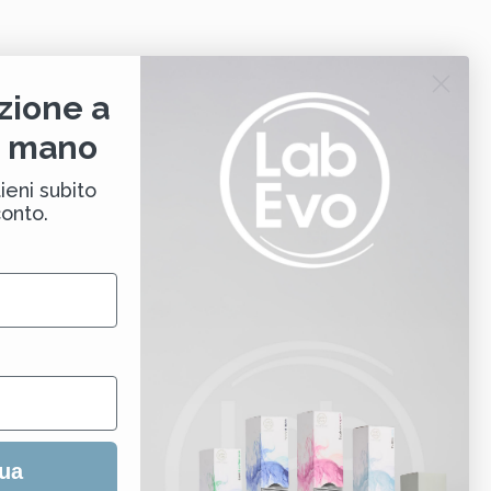
zione a
i mano
ieni subito
conto.
ua