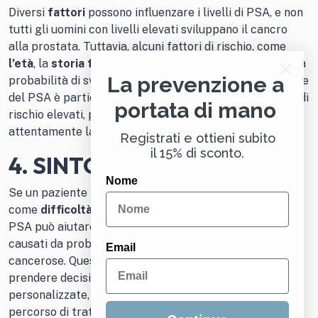
Diversi
fattori
possono influenzare i livelli di PSA, e non
tutti gli uomini con livelli elevati sviluppano il cancro
alla prostata. Tuttavia, alcuni fattori di rischio, come
l’età
, la
storia familiare
e
l’etnia
, possono aumentare la
La prevenzione a
probabilità di sviluppare problemi alla prostata. L’esame
del PSA è particolarmente utile per uomini con fattori di
portata di mano
rischio elevati, poiché consente di monitorare
attentamente la salute della prostata nel tempo.
Registrati e ottieni subito
il 15% di sconto.
4. SINTOMI E TERAPIA
Nome
Se un paziente presenta sintomi legati alla prostata,
come
difficoltà nella minzione
o
dolore
, l’esame del
PSA può aiutare a determinare se tali sintomi sono
causati da problemi benigni o da eventuali anomalie
Email
cancerose. Questa informazione è fondamentale per
prendere decisioni terapeutiche informate e
personalizzate, guidando i medici nella scelta del
percorso di trattamento più appropriato.