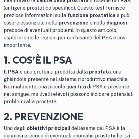
monitorare la
salute della prostata
è l’esame del
PSA
(antigene prostatico specifico). Questo test fornisce
preziose informazioni sulla
funzione prostatica
e può
essere essenziale nella
prevenzione
e nella
diagnosi
precoce di eventuali problemi. In questo articolo,
esploreremo le ragioni per cui l’esame del PSA è così
importante.
1. COS’È IL PSA
Il
PSA
è una proteina prodotta dalla
prostata
, una
ghiandola presente nel sistema riproduttivo maschile.
Normalmente, una piccola quantità di PSA è presente
nel sangue, ma livelli elevati possono indicare potenziali
problemi alla prostata.
2. PREVENZIONE
Uno degli
obiettivi principali
dell’esame del PSA è la
diagnosi precoce di eventuali anomalie prostatiche. La