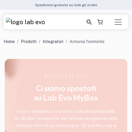
Spedizioni gratuite su tutti gli ordini
Home
Prodotti
Integratori
Armonia femminile
NOVITÀ LAB EVO
Ci siamo spostati
su Lab Evo MyBox
I nostri integratori ora sono tutti personalizzabili.
Su MyBox componi la tua formula scegliendo solo
i principi attivi di cui hai bisogno. 30 bustine, una al