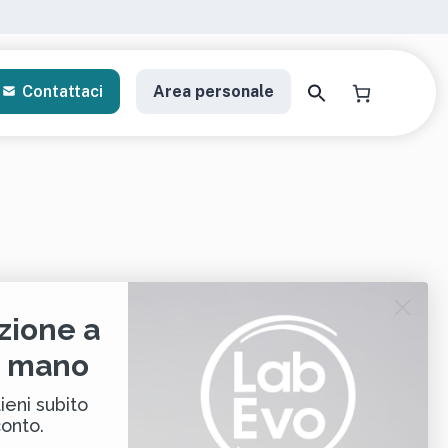
Contattaci
Area personale
a il tuo kit di analisi
zione a
i mano
gratori personalizzati
ieni subito
conto.