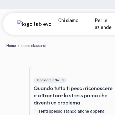
Chi siamo
Per le
aziende
Azienda
Laboratori e precisione
Analisi di laboratorio
Parlano di noi
Home
come rilassarsi
Over 40 — Uomo
Over
Under 40
Tiro
Benessere e Salute
Sport — Uomo
Spor
Quando tutto ti pesa: riconoscere
e affrontare lo stress prima che
Intolleranze alimentari
Chec
diventi un problema
Ti senti spesso stanco anche appena
Tutti i prodotti