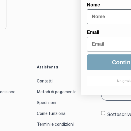
Nome
Email
Contin
Assistenza
Newslett
Iscriviti per a
Contatti
No grazi
Email
(Obblig
recisione
Metodi di pagamento
Spedizioni
Consens
Come funziona
Sottoscriv
Termini e condizioni