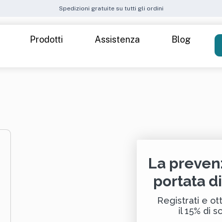
Spedizioni gratuite su tutti gli ordini
Prodotti
Assistenza
Blog
Come funziona
Spedizioni
Attiva il Kit
Metodi di pagamento
 40 — Donna
Cre
FAQ – Domande frequenti
ide
La preven
t — Donna
portata d
k up stress
Inte
Registrati e ott
il 15% di s