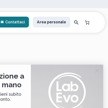
Contattaci
Area personale
a il tuo kit di analisi
zione a
i mano
gratori personalizzati
ieni subito
conto.