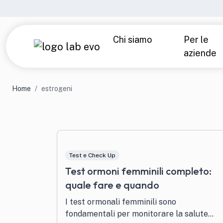
Chi siamo
Per le
aziende
Azienda
Laboratori e precisione
Analisi di laboratorio
Parlano di noi
Home
estrogeni
Over 40 — Uomo
Over
Under 40
Tiro
Test e Check Up
Sport — Uomo
Spor
Test ormoni femminili completo:
quale fare e quando
Intolleranze alimentari
Chec
I test ormonali femminili sono
fondamentali per monitorare la salute...
Tutti i prodotti