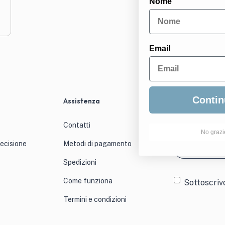
Nome
Email
Contin
Assistenza
Newslett
Iscriviti per a
Contatti
No grazi
Email
(Obblig
recisione
Metodi di pagamento
Spedizioni
Consens
Come funziona
Sottoscriv
Termini e condizioni