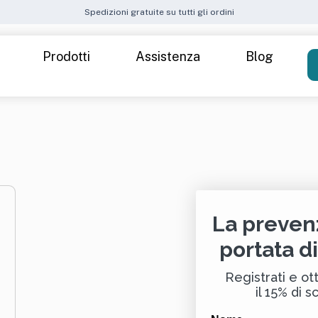
Spedizioni gratuite su tutti gli ordini
Prodotti
Assistenza
Blog
Come funziona
Spedizioni
Attiva il Kit
Metodi di pagamento
 40 — Donna
Cre
FAQ – Domande frequenti
ide
La preven
t — Donna
portata d
k up stress
Inte
Registrati e ott
il 15% di s