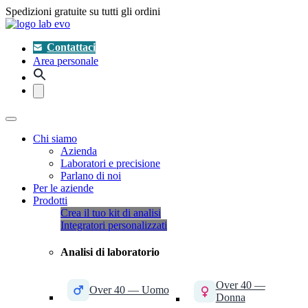
Spedizioni gratuite su tutti gli ordini
Contattaci
Area personale
Chi siamo
Azienda
Laboratori e precisione
Parlano di noi
Per le aziende
Prodotti
Crea il tuo kit di analisi
Integratori personalizzati
Analisi di laboratorio
Over 40 —
Over 40 — Uomo
Donna