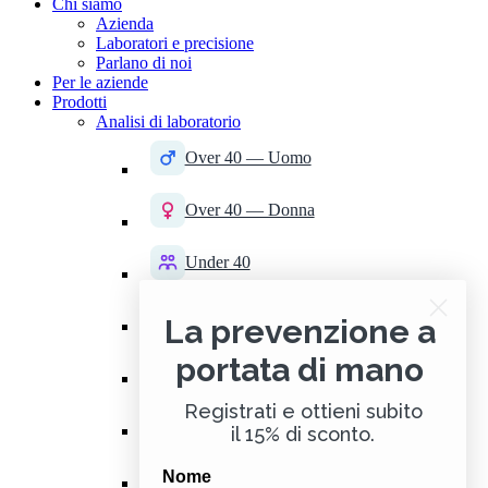
Chi siamo
Azienda
Laboratori e precisione
Parlano di noi
Per le aziende
Prodotti
Analisi di laboratorio
Over 40 — Uomo
Over 40 — Donna
Under 40
Tiroide
La prevenzione a
portata di mano
Sport — Uomo
Registrati e ottieni subito
Sport — Donna
il 15% di sconto.
Intolleranze alimentari
Nome