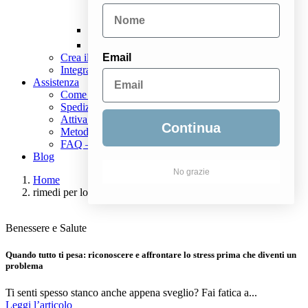
Check up stress
Tutti i prodotti
Email
Crea il tuo kit di analisi
Integratori personalizzati
Assistenza
Come funziona
Spedizioni
Attiva il Kit
Continua
Metodi di pagamento
FAQ – Domande frequenti
Blog
No grazie
Home
rimedi per lo stress
Benessere e Salute
Quando tutto ti pesa: riconoscere e affrontare lo stress prima che diventi un
problema
Ti senti spesso stanco anche appena sveglio? Fai fatica a...
Leggi l’articolo