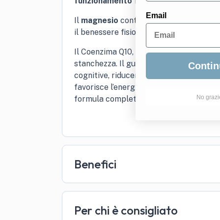
funzionamento fisiologico, neurologi
Email
Il
magnesio
contribuisce alla produzion
il benessere fisiologico, soprattutto du
Il Coenzima Q10, con le sue proprietà a
stanchezza. Il guaranà, grazie alla caff
Contin
cognitive, riducendo l’affaticamento me
favorisce l’energia mentale e fisica, rid
No grazi
formula completa per chi cerca energia 
Benefici
Per chi è consigliato