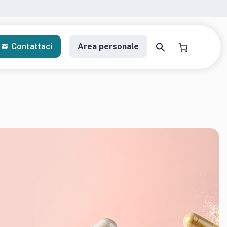
Contattaci
Area personale
a il tuo kit di analisi
gratori personalizzati