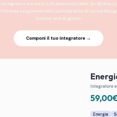
ri integratori ora sono tutti personalizzabili. Su MyBox 
a formula scegliendo solo i principi attivi di cui hai bisog
bustine, una al giorno.
Componi il tuo integratore →
Energia
Integratore e
59,00
Energia
S