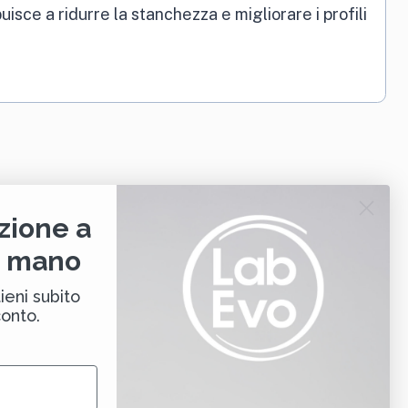
isce a ridurre la stanchezza e migliorare i profili
zione a
i mano
ieni subito
conto.
era sostenere
energia, vitalità e benessere
magnesio, Coenzima Q10, guaranà e Rhodiola, aiuta a
duzione di energia
e favorisce il
corretto