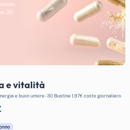
componi
no. 30
 e vitalità
nergia e buon umore - 30 Bustine 1,97€ costo giornaliero
€
onno