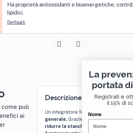
Ha proprietà antiossidanti e bioenergetiche, contribu
lipidici.
Dettagli
La preven
portata d
o
Descrizione
Registrati e ott
il 15% di s
e come può
Un integratore formulato per chi desid
Nome
nefici ai
generale.
Grazie alla combinazione di 
per
ridurre la stanchezza,
supporta la
pro