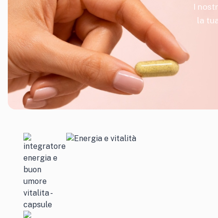
I nost
la tu