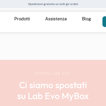
Spedizioni gratuite su tutti gli ordini
Prodotti
Assistenza
Blog
Come funziona
Spedizioni
Attiva il Kit
Metodi di pagamento
 40 — Donna
Cre
FAQ – Domande frequenti
ide
NOVITÀ LAB EVO
t — Donna
Ci siamo spostati
k up stress
Inte
su Lab Evo MyBox