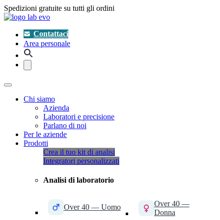
Spedizioni gratuite su tutti gli ordini
Contattaci
Area personale
Chi siamo
Azienda
Laboratori e precisione
Parlano di noi
Per le aziende
Prodotti
Crea il tuo kit di analisi
Integratori personalizzati
Analisi di laboratorio
Over 40 —
Over 40 — Uomo
Donna