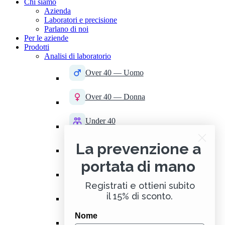
Chi siamo
Azienda
Laboratori e precisione
Parlano di noi
Per le aziende
Prodotti
Analisi di laboratorio
Over 40 — Uomo
Over 40 — Donna
Under 40
La prevenzione a
Tiroide
portata di mano
Sport — Uomo
Registrati e ottieni subito
Sport — Donna
il 15% di sconto.
Nome
Intolleranze alimentari