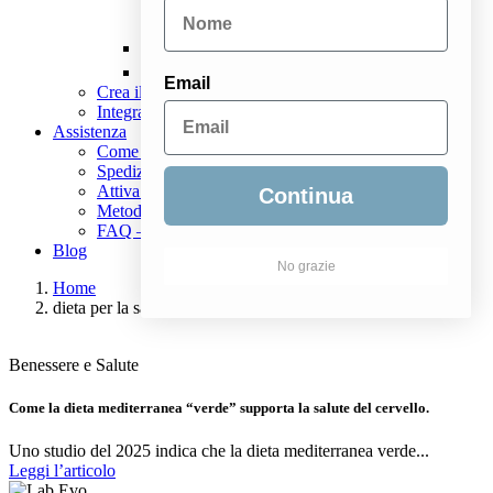
Check up stress
Tutti i prodotti
Email
Crea il tuo kit di analisi
Integratori personalizzati
Assistenza
Come funziona
Spedizioni
Attiva il Kit
Continua
Metodi di pagamento
FAQ – Domande frequenti
Blog
No grazie
Home
dieta per la salute del cervello
Benessere e Salute
Come la dieta mediterranea “verde” supporta la salute del cervello.
Uno studio del 2025 indica che la dieta mediterranea verde...
Leggi l’articolo