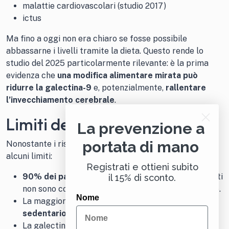
malattie cardiovascolari (studio 2017)
ictus
Ma fino a oggi non era chiaro se fosse possibile
abbassarne i livelli tramite la dieta. Questo rende lo
studio del 2025 particolarmente rilevante: è la prima
evidenza che
una modifica alimentare mirata può
ridurre la galectina-9
e, potenzialmente,
rallentare
l’invecchiamento cerebrale
.
Limiti dello studio
La prevenzione a
portata di mano
Nonostante i risultati promettenti, lo studio presenta
alcuni limiti:
Registrati e ottieni subito
90% dei partecipanti erano uomini
, quindi i risultati
il 15% di sconto.
non sono completamente generalizzabili alle donne.
Nome
La maggior parte seguiva uno
stile di vita
sedentario
e presentava
disfunzioni metaboliche
.
La galectina-9 è solo uno dei tanti biomarcatori