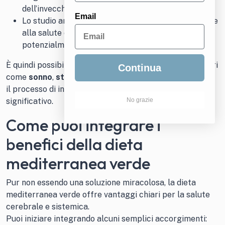
dell’invecchiamento del cervello.
Email
Lo studio analizzava proteine principalmente legate
alla salute cardiovascolare, tralasciandone altre
potenzialmente importanti.
È quindi possibile che nuovi biomarcatori — o altri fattori
Continua
come
sonno
,
stress
,
attività fisica
— interagiscano con
il processo di invecchiamento cerebrale in modo
significativo.
No grazie
Come puoi integrare i
benefici della dieta
mediterranea verde
Pur non essendo una soluzione miracolosa, la dieta
mediterranea verde offre vantaggi chiari per la salute
cerebrale e sistemica.
Puoi iniziare integrando alcuni semplici accorgimenti: