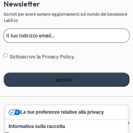
Newsletter
Iscriviti per avere sempre aggiornamenti sul mondo del benessere
LabEvo
Email
(Obbligatorio)
Consenso
Sottoscrivo la
Privacy Policy.
Lab Evo S.r.l. – Via Francesco Caracciolo, 26 20155 Milano Italy - PIVA
Le tue preferenze relative alla privacy
12177540965 - Powered by
TWOW
Informativa sulla raccolta