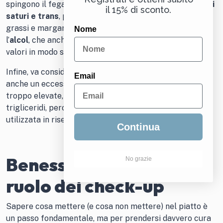
spingono il fegato a produrne in eccesso. Anche i
grassi
il 15% di sconto.
saturi e trans
, presenti in fritti, insaccati, formaggi
grassi e margarine, vanno ridotti al minimo, così come
Nome
l’
alcol
, che anche in piccole quantità può far salire i
valori in modo significativo.
Infine, va considerato l’equilibrio calorico complessivo:
Email
anche un eccesso di cibi “sani”, se consumati in quantità
troppo elevate, può portare a un aumento dei
trigliceridi, perché l’organismo trasforma l’energia non
utilizzata in riserva lipidica.
Continua
Benessere a 360°: il
No grazie
ruolo dei check-up
Sapere cosa mettere (e cosa non mettere) nel piatto è
un passo fondamentale, ma per prendersi davvero cura