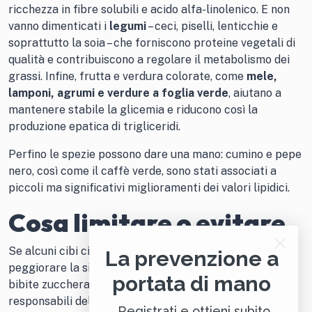
ricchezza in fibre solubili e acido alfa-linolenico. E non
vanno dimenticati i
legumi
– ceci, piselli, lenticchie e
soprattutto la soia – che forniscono proteine vegetali di
qualità e contribuiscono a regolare il metabolismo dei
grassi. Infine, frutta e verdura colorate, come
mele,
lamponi, agrumi e verdure a foglia verde
, aiutano a
mantenere stabile la glicemia e riducono così la
produzione epatica di trigliceridi.
Perfino le spezie possono dare una mano: cumino e pepe
nero, così come il caffè verde, sono stati associati a
piccoli ma significativi miglioramenti dei valori lipidici.
Cosa limitare o evitare
Se alcuni cibi ci aiutano, altri rischiano invece di
La prevenzione a
peggiorare la situazione. Gli
zuccheri semplici
– dolci,
portata di mano
bibite zuccherate, snack industriali – sono i principali
responsabili dell’aumento dei trigliceridi, perché
Registrati e ottieni subito